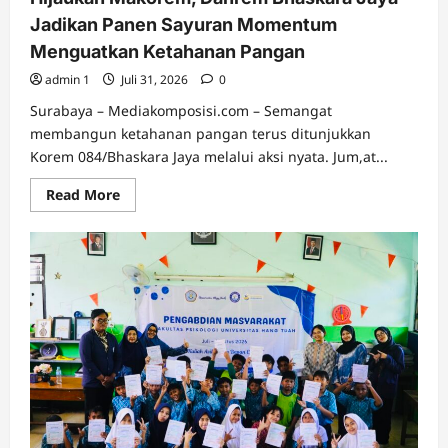
Jadikan Panen Sayuran Momentum
Menguatkan Ketahanan Pangan
admin 1
Juli 31, 2026
0
Surabaya – Mediakomposisi.com – Semangat
membangun ketahanan pangan terus ditunjukkan
Korem 084/Bhaskara Jaya melalui aksi nyata. Jum,at...
Read
Read More
more
about
Hijaukan
Makorem,
Danrem
Bhaskara
Jaya
Jadikan
Panen
Sayuran
Momentum
Menguatkan
Ketahanan
Pangan