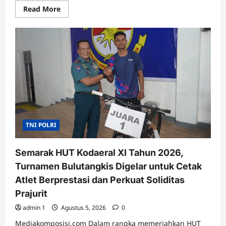
Read
Read More
more
about
Latma
Pacific
Partnership
2026
Perkuat
Sistem
Manajemen
Bencana
di
Sibolga
dan
Tapanuli
Tengah
TNI POLRI
Semarak HUT Kodaeral XI Tahun 2026,
Turnamen Bulutangkis Digelar untuk Cetak
Atlet Berprestasi dan Perkuat Soliditas
Prajurit
admin 1
Agustus 5, 2026
0
Mediakomposisi.com Dalam rangka memeriahkan HUT