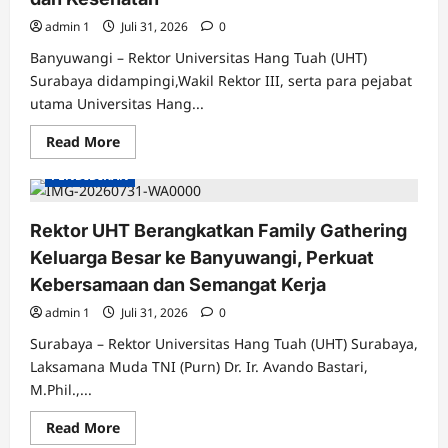
admin 1
Juli 31, 2026
0
Banyuwangi – Rektor Universitas Hang Tuah (UHT)
Surabaya didampingi,Wakil Rektor III, serta para pejabat
utama Universitas Hang...
Read
Read More
more
about
PENDIDIKAN
Bangun
SDM
Unggul,
UHT
Rektor UHT Berangkatkan Family Gathering
dan
Pemkab
Keluarga Besar ke Banyuwangi, Perkuat
Banyuwangi
Bahas
Kebersamaan dan Semangat Kerja
Kerja
Sama
admin 1
Juli 31, 2026
0
Pendidikan
dan
Surabaya – Rektor Universitas Hang Tuah (UHT) Surabaya,
Kesehatan
Laksamana Muda TNI (Purn) Dr. Ir. Avando Bastari,
M.Phil.,...
Read
Read More
more