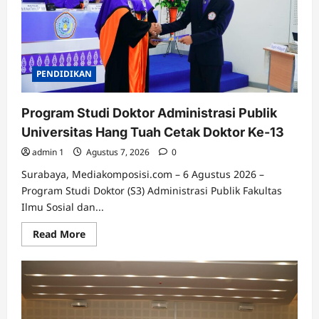
Global
di
Bidang
Kedokteran
Maritim
PENDIDIKAN
Program Studi Doktor Administrasi Publik
Universitas Hang Tuah Cetak Doktor Ke-13
admin 1
Agustus 7, 2026
0
Surabaya, Mediakomposisi.com – 6 Agustus 2026 –
Program Studi Doktor (S3) Administrasi Publik Fakultas
Ilmu Sosial dan...
Read
Read More
more
about
Program
Studi
Doktor
Administrasi
Publik
Universitas