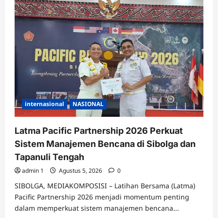
UHT
Ciptakan
Kampus
Aman
Diakui,
Ketua
PPKPT
Jadi
Narasumber
Capacity
Building
LLDIKTI
Wilayah
VII
internasional
NASIONAL
Latma Pacific Partnership 2026 Perkuat
Sistem Manajemen Bencana di Sibolga dan
Tapanuli Tengah
admin 1
Agustus 5, 2026
0
SIBOLGA, MEDIAKOMPOSISI – Latihan Bersama (Latma)
Pacific Partnership 2026 menjadi momentum penting
dalam memperkuat sistem manajemen bencana...