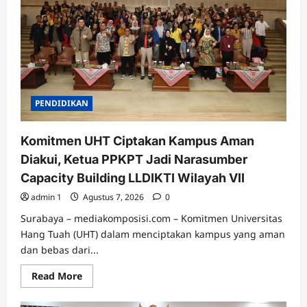
Hang
Tuah
Cetak
Doktor
Ke-
13
PENDIDIKAN
Komitmen UHT Ciptakan Kampus Aman
Diakui, Ketua PPKPT Jadi Narasumber
Capacity Building LLDIKTI Wilayah VII
admin 1
Agustus 7, 2026
0
Surabaya – mediakomposisi.com – Komitmen Universitas
Hang Tuah (UHT) dalam menciptakan kampus yang aman
dan bebas dari...
Read
Read More
more
about
Komitmen