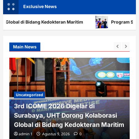
Exclusive News
Kedokteran Maritim
Program Studi Doktor Administras
Main News
Uncategorized
3rd ICOME 2026 Digelar di
Surabaya, UHT Dorong Kolaborasi
Global di Bidang Kedokteran Maritim
admin 1
Agustus 9, 2026
0