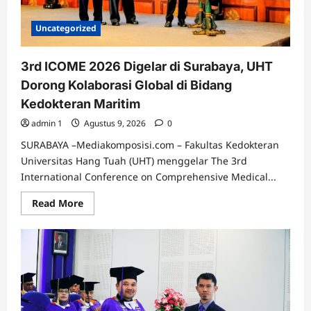
Uncategorized
3rd ICOME 2026 Digelar di Surabaya, UHT
Dorong Kolaborasi Global di Bidang
Kedokteran Maritim
admin 1
Agustus 9, 2026
0
SURABAYA –Mediakomposisi.com – Fakultas Kedokteran
Universitas Hang Tuah (UHT) menggelar The 3rd
International Conference on Comprehensive Medical...
Read
Read More
more
about
3rd
ICOME
2026
Digelar
di
Surabaya,
UHT
Dorong
Kolaborasi