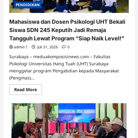
PENDIDIKAN
Mahasiswa dan Dosen Psikologi UHT Bekali
Siswa SDN 245 Keputih Jadi Remaja
Tangguh Lewat Program “Siap Naik Level!”
admin 1
Juli 31, 2026
0
Surabaya – meduakomposisinews.com – Fakultas
Psikologi Universitas Hang Tuah (UHT) Surabaya
menggelar program Pengabdian kepada Masyarakat
(Pengmas)...
Read
Read More
more
about
Mahasiswa
dan
Dosen
Psikologi
UHT
Bekali
Siswa
SDN
245