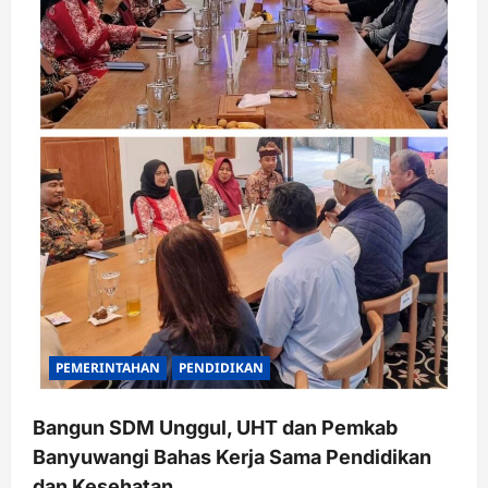
Keputih
Jadi
Remaja
Tangguh
Lewat
Program
“Siap
Naik
Level!”
PEMERINTAHAN
PENDIDIKAN
Bangun SDM Unggul, UHT dan Pemkab
Banyuwangi Bahas Kerja Sama Pendidikan
dan Kesehatan