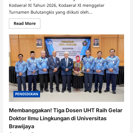
Kodaeral XI Tahun 2026, Kodaeral XI menggelar
Turnamen Bulutangkis yang diikuti oleh...
Read
Read More
more
about
Semarak
HUT
Kodaeral
XI
Tahun
2026,
Turnamen
Bulutangkis
Digelar
untuk
Cetak
Atlet
Berprestasi
dan
Perkuat
PENDIDIKAN
Soliditas
Prajurit
Membanggakan! Tiga Dosen UHT Raih Gelar
Doktor Ilmu Lingkungan di Universitas
Brawijaya