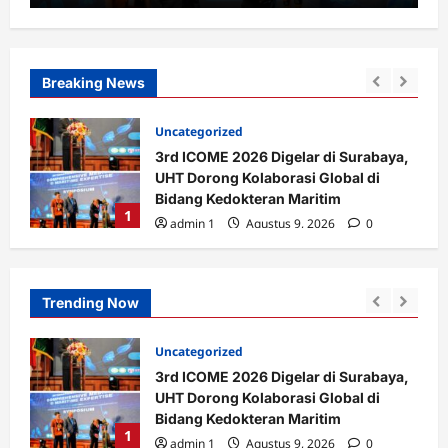
Breaking News
Uncategorized
026,
3rd ICOME 2026 Digelar di Surabaya,
tuk
UHT Dorong Kolaborasi Global di
at
Bidang Kedokteran Maritim
1
admin 1
Agustus 9, 2026
0
Trending Now
PENDIDIKAN
ya,
Program Studi Doktor Administrasi
Publik Universitas Hang Tuah Cetak
Doktor Ke-13
2
admin 1
Agustus 7, 2026
0