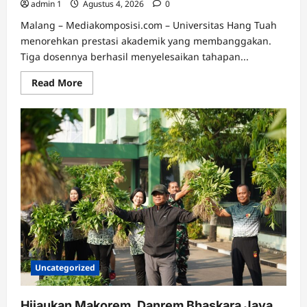
admin 1
Agustus 4, 2026
0
Malang – Mediakomposisi.com – Universitas Hang Tuah
menorehkan prestasi akademik yang membanggakan.
Tiga dosennya berhasil menyelesaikan tahapan...
Read
Read More
more
about
Membanggakan!
Tiga
Dosen
UHT
Raih
Gelar
Doktor
Ilmu
Lingkungan
di
Universitas
Brawijaya
Uncategorized
Hijaukan Makorem, Danrem Bhaskara Jaya