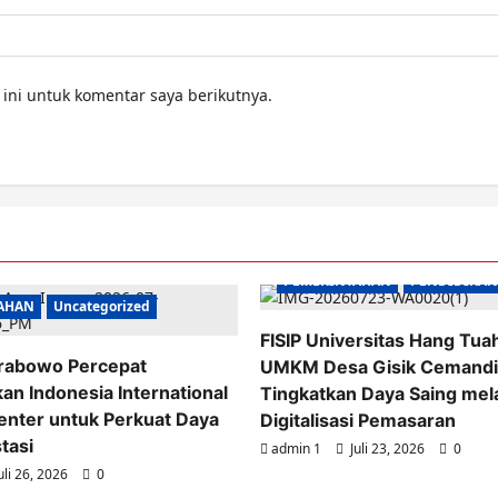
ini untuk komentar saya berikutnya.
PEMERINTAHAN
PENDIDIKAN
AHAN
Uncategorized
FISIP Universitas Hang Tua
Prabowo Percepat
UMKM Desa Gisik Cemandi
n Indonesia International
Tingkatkan Daya Saing mela
Center untuk Perkuat Daya
Digitalisasi Pemasaran
tasi
admin 1
Juli 23, 2026
0
uli 26, 2026
0