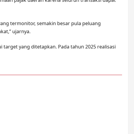
aan pajak daerah karena seluruh transaksi dapat
 yang termonitor, semakin besar pula peluang
at,” ujarnya.
 target yang ditetapkan. Pada tahun 2025 realisasi