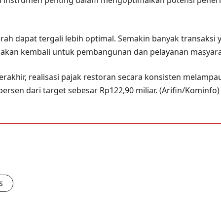
instrumen penting dalam mengoptimalkan potensi penerim
erah dapat tergali lebih optimal. Semakin banyak transaksi
nakan kembali untuk pembangunan dan pelayanan masyarak
akhir, realisasi pajak restoran secara konsisten melampaui
ersen dari target sebesar Rp122,90 miliar. (Arifin/Kominfo)
s