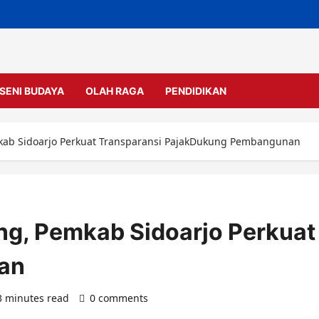
SENI BUDAYA
OLAH RAGA
PENDIDIKAN
mkab Sidoarjo Perkuat Transparansi PajakDukung Pembangunan
ng, Pemkab Sidoarjo Perkuat
an
3 minutes read
0 comments