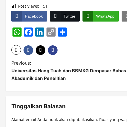
Post Views:
51
Facebook
Twitter
WhatsApp
WhatsApp
Facebook
LinkedIn
Copy
Share
Link
P
Previous:
Universitas Hang Tuah dan BBMKG Denpasar Bahas 
o
Akademik dan Penelitian
s
t
n
Tinggalkan Balasan
a
Alamat email Anda tidak akan dipublikasikan.
Ruas yang waj
v