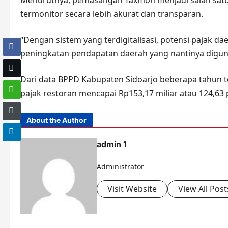
Menurutnya, pemasangan Taxmon menjadi salah satu 
termonitor secara lebih akurat dan transparan.
“Dengan sistem yang terdigitalisasi, potensi pajak da
peningkatan pendapatan daerah yang nantinya digu
Dari data BPPD Kabupaten Sidoarjo beberapa tahun ter
pajak restoran mencapai Rp153,17 miliar atau 124,63 p
About the Author
admin 1
Administrator
Visit Website
View All Post