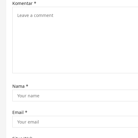
Komentar
*
i
g
a
t
i
o
n
Nama
*
Email
*