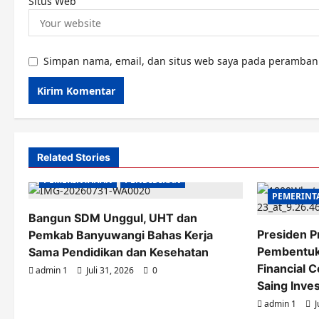
Situs Web
Simpan nama, email, dan situs web saya pada peramban 
Related Stories
PEMERINTAHAN
PENDIDIKAN
PEMERINT
Bangun SDM Unggul, UHT dan
Presiden 
Pemkab Banyuwangi Bahas Kerja
Pembentuka
Sama Pendidikan dan Kesehatan
Financial 
admin 1
Juli 31, 2026
0
Saing Inves
admin 1
J