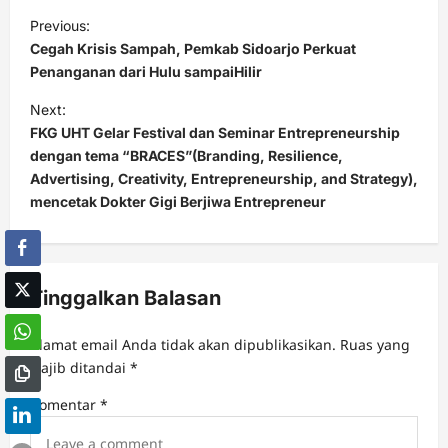
P
Previous:
o
Cegah Krisis Sampah, Pemkab Sidoarjo Perkuat
s
Penanganan dari Hulu sampaiHilir
t
Next:
FKG UHT Gelar Festival dan Seminar Entrepreneurship
n
dengan tema “BRACES”(Branding, Resilience,
a
Advertising, Creativity, Entrepreneurship, and Strategy),
v
mencetak Dokter Gigi Berjiwa Entrepreneur
i
g
a
Tinggalkan Balasan
t
Alamat email Anda tidak akan dipublikasikan.
Ruas yang
i
wajib ditandai
*
o
Komentar
*
n