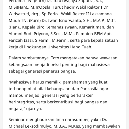
Pertama TNI (Purn) Dr. Toto Dwijaya Saputra, S.T.,
M.Si(Han)., M.Tr.Opsla. Turut hadir Wakil Rektor I Dr.
Widyastuti, drg., Sp.Perio., Wakil Rektor II Laksamana
Muda TNI (Purn) Dr. Iwan Isnurwanto, S.H., M.A.P., M.Tr.
(Han)., Kepala Biro Kemahasiswaan, Kemaritiman, dan
Alumni Budi Priyono, S.Sos., M.M., Pembina BEM Apt.
Farizah Izazi, S.Farm., M.Farm., serta para kepala satuan
kerja di lingkungan Universitas Hang Tuah.
Dalam sambutannya, Toto mengatakan bahwa wawasan
kebangsaan menjadi bekal penting bagi mahasiswa
sebagai generasi penerus bangsa.
“Mahasiswa harus memiliki pemahaman yang kuat
terhadap nilai-nilai kebangsaan dan Pancasila agar
mampu menjadi generasi yang berkarakter,
berintegritas, serta berkontribusi bagi bangsa dan
negara,” ujarnya.
Seminar menghadirkan lima narasumber, yakni Dr.
Michael Leksodimulyo, M.B.A., M.Kes. yang membawakan