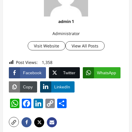
admin 1
Administrator
Visit Website
View All Posts
Post Views:
1,358
Facebook
Twitter
WhatsApp
Copy
LinkedIn
WhatsApp
Facebook
LinkedIn
Copy
Share
Link