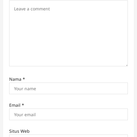
o
n
Nama
*
Email
*
Situs Web