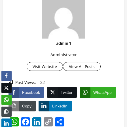
admin 1
Administrator
Visit Website
View All Posts
Post Views:
22
Facebook
Twitter
WhatsApp
Copy
LinkedIn
WhatsApp
Facebook
LinkedIn
Copy
Share