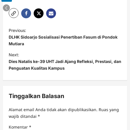
Link
P
Previous:
o
DLHK Sidoarjo Sosialisasi Penertiban Fasum di Pondok
s
Mutiara
t
Next:
Dies Natalis ke-39 UHT Jadi Ajang Refleksi, Prestasi, dan
n
Penguatan Kualitas Kampus
a
v
i
Tinggalkan Balasan
g
a
Alamat email Anda tidak akan dipublikasikan.
Ruas yang
t
wajib ditandai
*
i
Komentar
*