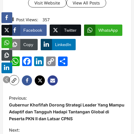
Visit Website
View All Posts
Post Views:
357
Facebook
Twitter
WhatsApp
Copy
LinkedIn
WhatsApp
Facebook
LinkedIn
Copy
Share
Link
P
Previous:
o
Gubernur Khofifah Dorong Strategi Leader Yang Mampu
s
Adaptif dan Tangguh Hadapi Tantangan Global di
Peserta PKN II dan Latsar CPNS
t
Next:
n