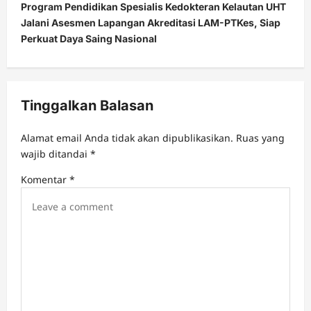
Program Pendidikan Spesialis Kedokteran Kelautan UHT
a
Jalani Asesmen Lapangan Akreditasi LAM-PTKes, Siap
v
Perkuat Daya Saing Nasional
i
g
a
Tinggalkan Balasan
t
Alamat email Anda tidak akan dipublikasikan.
Ruas yang
i
wajib ditandai
*
o
Komentar
*
n