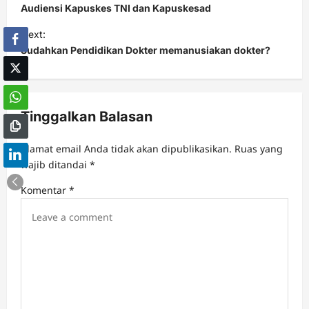
s
Audiensi Kapuskes TNI dan Kapuskesad
t
Next:
Sudahkan Pendidikan Dokter memanusiakan dokter?
n
a
v
Tinggalkan Balasan
i
g
Alamat email Anda tidak akan dipublikasikan.
Ruas yang
a
wajib ditandai
*
t
Komentar
*
i
o
n