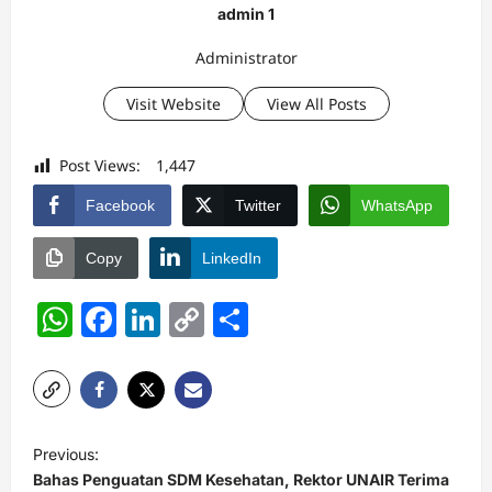
admin 1
Administrator
Visit Website
View All Posts
Post Views:
1,447
Facebook
Twitter
WhatsApp
Copy
LinkedIn
WhatsApp
Facebook
LinkedIn
Copy
Share
Link
P
Previous:
o
Bahas Penguatan SDM Kesehatan, Rektor UNAIR Terima