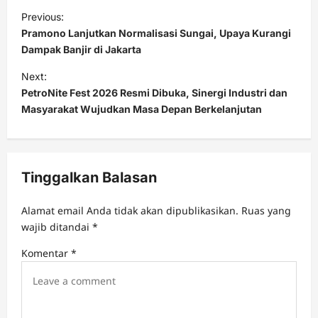
P
Previous:
o
Pramono Lanjutkan Normalisasi Sungai, Upaya Kurangi
s
Dampak Banjir di Jakarta
t
Next:
PetroNite Fest 2026 Resmi Dibuka, Sinergi Industri dan
n
Masyarakat Wujudkan Masa Depan Berkelanjutan
a
v
i
Tinggalkan Balasan
g
a
Alamat email Anda tidak akan dipublikasikan.
Ruas yang
t
wajib ditandai
*
i
Komentar
*
o
n