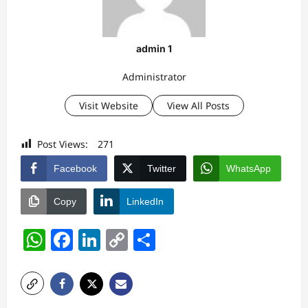
admin 1
Administrator
Visit Website
View All Posts
Post Views:
271
Facebook
Twitter
WhatsApp
Copy
LinkedIn
WhatsApp
Facebook
LinkedIn
Copy
Share
Link