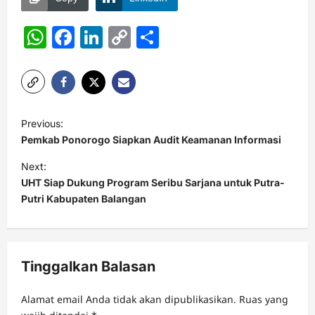
WhatsApp
Facebook
LinkedIn
Copy
Share
Link
P
Previous:
o
Pemkab Ponorogo Siapkan Audit Keamanan Informasi
s
Next:
t
UHT Siap Dukung Program Seribu Sarjana untuk Putra-
Putri Kabupaten Balangan
n
a
v
Tinggalkan Balasan
i
g
Alamat email Anda tidak akan dipublikasikan.
Ruas yang
a