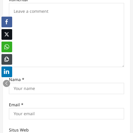
o
n
Nama
*
Email
*
Situs Web