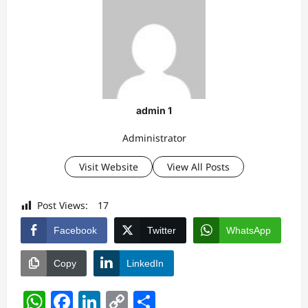
admin 1
Administrator
Visit Website
View All Posts
Post Views:
17
Facebook
Twitter
WhatsApp
Copy
LinkedIn
WhatsApp
Facebook
LinkedIn
Copy
Share