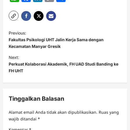
Link
P
Previous:
o
Fakultas Psikologi UHT Jalin Kerja Sama dengan
s
Kecamatan Manyar Gresik
t
Next:
Perkuat Kolaborasi Akademik, FH UAD Studi Banding ke
n
FH UHT
a
v
i
Tinggalkan Balasan
g
a
Alamat email Anda tidak akan dipublikasikan.
Ruas yang
t
wajib ditandai
*
i
Komentar
*