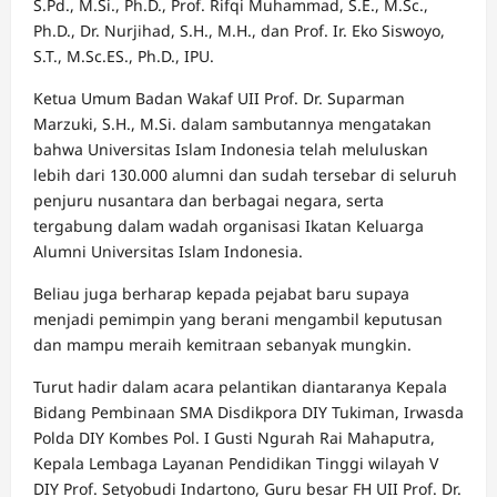
S.Pd., M.Si., Ph.D., Prof. Rifqi Muhammad, S.E., M.Sc.,
Ph.D., Dr. Nurjihad, S.H., M.H., dan Prof. Ir. Eko Siswoyo,
S.T., M.Sc.ES., Ph.D., IPU.
Ketua Umum Badan Wakaf UII Prof. Dr. Suparman
Marzuki, S.H., M.Si. dalam sambutannya mengatakan
bahwa Universitas Islam Indonesia telah meluluskan
lebih dari 130.000 alumni dan sudah tersebar di seluruh
penjuru nusantara dan berbagai negara, serta
tergabung dalam wadah organisasi Ikatan Keluarga
Alumni Universitas Islam Indonesia.
Beliau juga berharap kepada pejabat baru supaya
menjadi pemimpin yang berani mengambil keputusan
dan mampu meraih kemitraan sebanyak mungkin.
Turut hadir dalam acara pelantikan diantaranya Kepala
Bidang Pembinaan SMA Disdikpora DIY Tukiman, Irwasda
Polda DIY Kombes Pol. I Gusti Ngurah Rai Mahaputra,
Kepala Lembaga Layanan Pendidikan Tinggi wilayah V
DIY Prof. Setyobudi Indartono, Guru besar FH UII Prof. Dr.