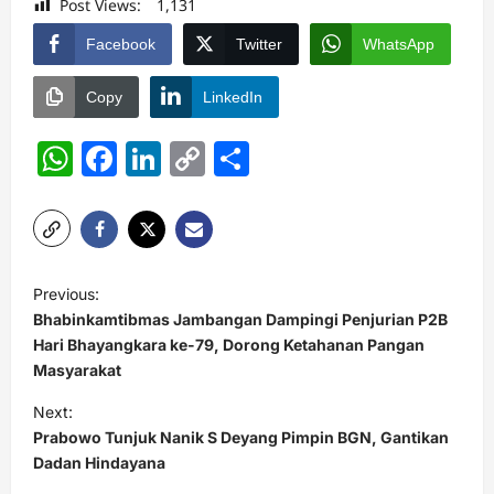
Post Views:
1,131
Facebook
Twitter
WhatsApp
Copy
LinkedIn
WhatsApp
Facebook
LinkedIn
Copy
Share
Link
P
Previous:
o
Bhabinkamtibmas Jambangan Dampingi Penjurian P2B
s
Hari Bhayangkara ke-79, Dorong Ketahanan Pangan
Masyarakat
t
Next:
n
Prabowo Tunjuk Nanik S Deyang Pimpin BGN, Gantikan
a
Dadan Hindayana
v