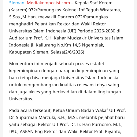
Sleman
.
Mediakomposisi.com
– Kepala Staf Korem
(Kasrem) 072/Pamungkas Kolonel Inf Teguh Wiratama,
S.Sos.,M.Han. mewakili Danrem 072/Pamungkas
menghadiri Pelantikan Rektor dan Wakil Rektor
Universitas Islam Indonesia (UII) Periode 2026-2030 di
Auditorium Prof. K.H. Kahar Mudzakir Universitas Islam
Indonesia Jl. Kaliurang No.Km 14,5 Ngemplak,
Kabupaten Sleman, Selasa(2/6/2026)
Momentum ini menjadi sebuah proses estafet
kepemimpinan dengan harapan kepemimpinan yang
baru tetap bisa menjaga Universitas Islam Indonesia
untuk mengembangkan kualitas relevansi daya saing
dan juga akses yang berkeadilan di dalam lingkungan
Universitas.
Pada acara tersebut, Ketua Umum Badan Wakaf UII Prof.
Dr. Suparman Marzuki, S.H., M.Si. melantik pejabat baru
yaitu sebagai Rektor UII Prof. Dr. Ir. Hari Purnomo, M.T.,
IPU., ASEAN Eng Rektor dan Wakil Rektor Prof. Riyanto,