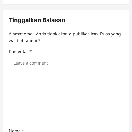
i
g
Tinggalkan Balasan
a
t
Alamat email Anda tidak akan dipublikasikan.
Ruas yang
wajib ditandai
*
i
Komentar
*
o
n
Nama
*