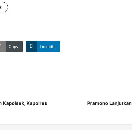
s
Copy
LinkedIn
n Kapolsek, Kapolres
Pramono Lanjutkan 