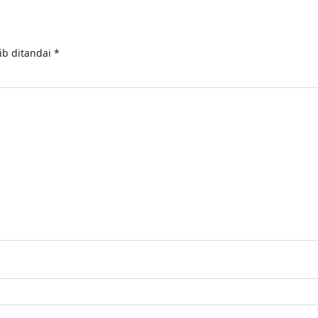
ib ditandai
*