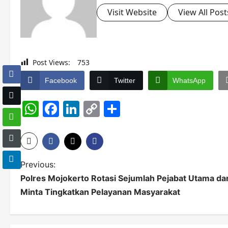
Visit Website
View All Post
Post Views:
753
Facebook
Twitter
WhatsApp
WhatsApp
Facebook
LinkedIn
Copy
Share
Link
P
Previous:
Polres Mojokerto Rotasi Sejumlah Pejabat Utama da
o
Minta Tingkatkan Pelayanan Masyarakat
s
t