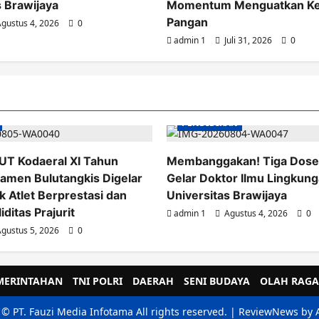
s Brawijaya
Momentum Menguatkan Ke
Pangan
gustus 4, 2026
0
admin 1
Juli 31, 2026
0
PENDIDIKAN
UT Kodaeral XI Tahun
Membanggakan! Tiga Dose
amen Bulutangkis Digelar
Gelar Doktor Ilmu Lingkung
k Atlet Berprestasi dan
Universitas Brawijaya
iditas Prajurit
admin 1
Agustus 4, 2026
0
gustus 5, 2026
0
MERINTAHAN
TNI POLRI
DAERAH
SENI BUDAYA
OLAH RAGA
 © PT. Fauzi Media Infotama All rights reserved.
|
ReviewNews
by 