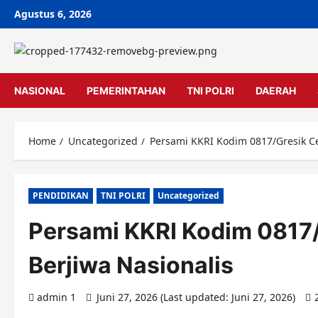
Skip
Agustus 6, 2026
to
content
NASIONAL
PEMERINTAHAN
TNI POLRI
DAERAH
Home
Uncategorized
Persami KKRI Kodim 0817/Gresik Cet
PENDIDIKAN
TNI POLRI
Uncategorized
Persami KKRI Kodim 0817/G
Berjiwa Nasionalis
admin 1
Juni 27, 2026 (Last updated: Juni 27, 2026)