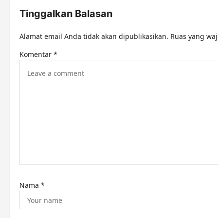
n
Tinggalkan Balasan
a
Alamat email Anda tidak akan dipublikasikan.
Ruas yang waj
v
Komentar
*
i
g
a
t
i
o
n
Nama
*