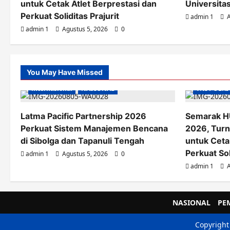
untuk Cetak Atlet Berprestasi dan
Universita
Perkuat Soliditas Prajurit
admin 1
A
admin 1
Agustus 5, 2026
0
You May Have Missed
internasional
NASIONAL
TNI POLRI
Latma Pacific Partnership 2026
Semarak H
Perkuat Sistem Manajemen Bencana
2026, Turn
di Sibolga dan Tapanuli Tengah
untuk Ceta
Perkuat Sol
admin 1
Agustus 5, 2026
0
admin 1
A
NASIONAL
PE
Copyright