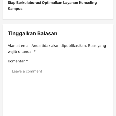
Siap Berkolaborasi Optimalkan Layanan Konseling
a
Kampus
v
i
g
Tinggalkan Balasan
a
t
Alamat email Anda tidak akan dipublikasikan.
Ruas yang
wajib ditandai
*
i
Komentar
*
o
n