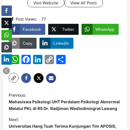
Visit Website
View All Posts
Post Views:
77
Facebook
Twitter
WhatsApp
Copy
LinkedIn
WhatsApp
Facebook
LinkedIn
Copy
Share
Link
P
Previous:
o
Mahasiswa Psikologi UHT Perdalam Psikologi Abnormal
s
Melalui PKL di RS Dr. Radjiman Wediodiningrat Lawang
t
Next:
Universitas Hang Tuah Terima Kunjungan Tim APOSIS,
n