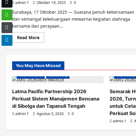
admin 1
Oktober 19, 2025
0
Surabaya, 17 Oktober 2025 — Suasana penuh kebersamaan
dan semangat kekeluargaan mewarnai kegiatan olahraga
bersama dan perayaan...
Read
Read More
more
about
Kebersamaan
di
Kampus
Laut
You May Have Missed
Biru:
Senam
internasional
Pagi,
NASIONAL
TNI POLRI
Ulang
Tahun,
dan
Latma Pacific Partnership 2026
Semarak H
Silaturahmi
Bersama
Perkuat Sistem Manajemen Bencana
2026, Turn
Pejabat
Yayasan
di Sibolga dan Tapanuli Tengah
untuk Ceta
Nala
Perkuat Sol
admin 1
Agustus 5, 2026
0
admin 1
A