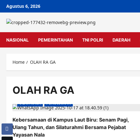
Skip
Agustus 6, 2026
to
content
NASIONAL
PEMERINTAHAN
TNI POLRI
DAERAH
Home
OLAH RA GA
OLAH RA GA
OLAH RAGA
PENDIDIKAN
Kebersamaan di Kampus Laut Biru: Senam Pagi,
Ulang Tahun, dan Silaturahmi Bersama Pejabat
Yayasan Nala