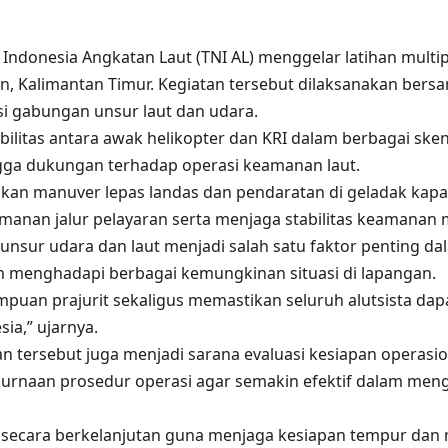
 Indonesia Angkatan Laut (TNI AL) menggelar latihan multi
an, Kalimantan Timur. Kegiatan tersebut dilaksanakan bers
 gabungan unsur laut dan udara.
litas antara awak helikopter dan KRI dalam berbagai skena
ngga dukungan terhadap operasi keamanan laut.
ukan manuver lepas landas dan pendaratan di geladak kapal
anan jalur pelayaran serta menjaga stabilitas keamanan ma
nsur udara dan laut menjadi salah satu faktor penting dal
am menghadapi berbagai kemungkinan situasi di lapangan.
puan prajurit sekaligus memastikan seluruh alutsista da
ia,” ujarnya.
n tersebut juga menjadi sarana evaluasi kesiapan operasion
purnaan prosedur operasi agar semakin efektif dalam me
n secara berkelanjutan guna menjaga kesiapan tempur d