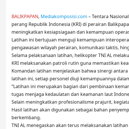
BALIKPAPAN
,
Mediakomposisi.com
– Tentara Nasional
perang Republik Indonesia (KRI) di perairan Balikpap
meningkatkan kesiapsiagaan dan kemampuan operasi
Latihan ini bertujuan menguji kemampuan interoperabi
pengawasan wilayah perairan, komunikasi taktis, hi
Selama pelaksanaan latihan, helikopter TNI AL melak
KRI melaksanakan patroli rutin guna memastikan keam
Komandan latihan menjelaskan bahwa sinergi antara u
latihan ini, setiap personel diuji kemampuannya dal
“Latihan ini merupakan bagian dari pembinaan kemam
tugas menjaga kedaulatan dan keamanan laut Indones
Selain meningkatkan profesionalisme prajurit, kegiata
Hasil latihan akan digunakan sebagai bahan penyem
berkembang.
TNI AL menegaskan akan terus melaksanakan latiha