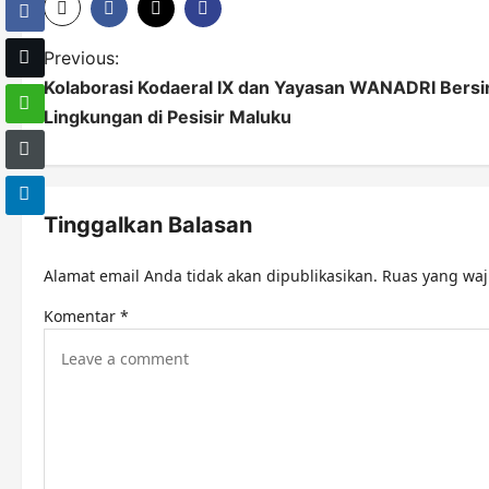
P
Previous:
Kolaborasi Kodaeral IX dan Yayasan WANADRI Bersi
o
Lingkungan di Pesisir Maluku
s
t
n
Tinggalkan Balasan
a
Alamat email Anda tidak akan dipublikasikan.
Ruas yang waj
v
Komentar
*
i
g
a
t