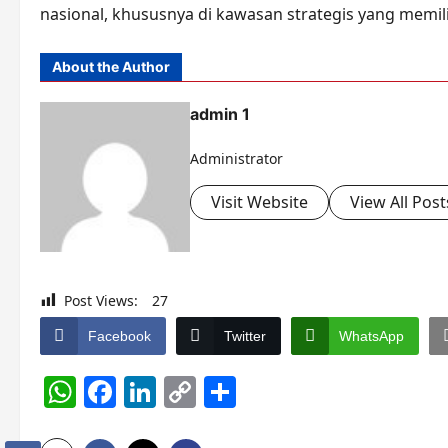
nasional, khususnya di kawasan strategis yang memilik
About the Author
admin 1
Administrator
Visit Website
View All Post
Post Views:
27
Facebook
Twitter
WhatsApp
WhatsApp
Facebook
LinkedIn
Copy
Share
Link