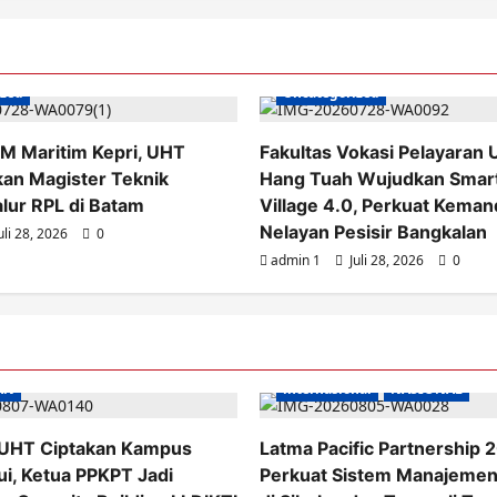
ized
Uncategorized
M Maritim Kepri, UHT
Fakultas Vokasi Pelayaran 
ikan Magister Teknik
Hang Tuah Wujudkan Smart
alur RPL di Batam
Village 4.0, Perkuat Keman
Nelayan Pesisir Bangkalan
uli 28, 2026
0
admin 1
Juli 28, 2026
0
AN
internasional
NASIONAL
UHT Ciptakan Kampus
Latma Pacific Partnership 
i, Ketua PPKPT Jadi
Perkuat Sistem Manajeme