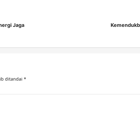
nergi Jaga
Kemendukba
ib ditandai
*