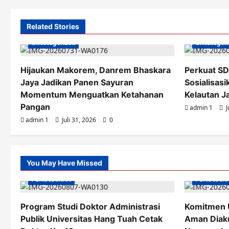
Related Stories
Uncategorized
Uncategor
Hijaukan Makorem, Danrem Bhaskara
Perkuat SD
Jaya Jadikan Panen Sayuran
Sosialisas
Momentum Menguatkan Ketahanan
Kelautan J
Pangan
admin 1
J
admin 1
Juli 31, 2026
0
You May Have Missed
PENDIDIKAN
PENDIDIK
Program Studi Doktor Administrasi
Komitmen 
Publik Universitas Hang Tuah Cetak
Aman Diaku