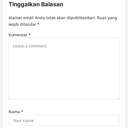
Tinggalkan Balasan
g
a
Alamat email Anda tidak akan dipublikasikan.
Ruas yang
t
wajib ditandai
*
i
Komentar
*
o
n
Nama
*