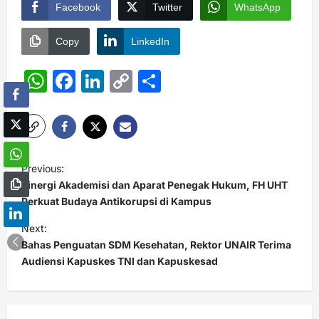
Facebook
Twitter
WhatsApp
Copy
LinkedIn
WhatsApp
Facebook
LinkedIn
Copy
Share
Link
P
Previous:
o
Sinergi Akademisi dan Aparat Penegak Hukum, FH UHT
s
Perkuat Budaya Antikorupsi di Kampus
t
Next:
Bahas Penguatan SDM Kesehatan, Rektor UNAIR Terima
n
Audiensi Kapuskes TNI dan Kapuskesad
a
v
i