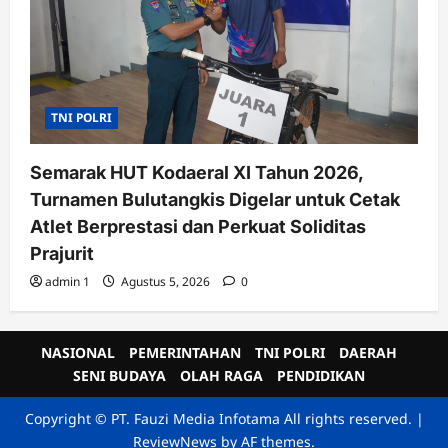
TNI POLRI
Semarak HUT Kodaeral XI Tahun 2026,
Turnamen Bulutangkis Digelar untuk Cetak
Atlet Berprestasi dan Perkuat Soliditas
Prajurit
admin 1
Agustus 5, 2026
0
NASIONAL
PEMERINTAHAN
TNI POLRI
DAERAH
SENI BUDAYA
OLAH RAGA
PENDIDIKAN
Copyright © PT. Fauzi Media Infotama All rights reserved.
|
ReviewNews
by AF themes.