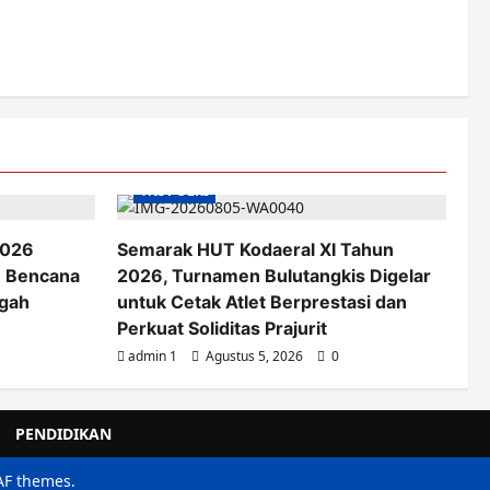
TNI POLRI
2026
Semarak HUT Kodaeral XI Tahun
n Bencana
2026, Turnamen Bulutangkis Digelar
ngah
untuk Cetak Atlet Berprestasi dan
Perkuat Soliditas Prajurit
admin 1
Agustus 5, 2026
0
PENDIDIKAN
AF themes.