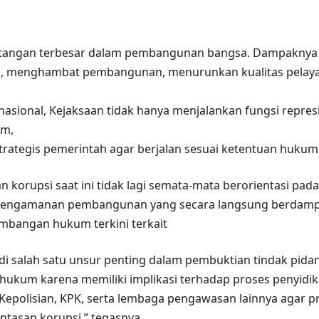
 tantangan terbesar dalam pembangunan bangsa. Dampakny
han, menghambat pembangunan, menurunkan kualitas pelay
ional, Kejaksaan tidak hanya menjalankan fungsi represif
um,
strategis pemerintah agar berjalan sesuai ketentuan hukum
korupsi saat ini tidak lagi semata-mata berorientasi pa
pengamanan pembangunan yang secara langsung berdampa
mbangan hukum terkini terkait
alah satu unsur penting dalam pembuktian tindak pidana k
 hukum karena memiliki implikasi terhadap proses penyidi
, Kepolisian, KPK, serta lembaga pengawasan lainnya agar
tasan korupsi,” tegasnya.