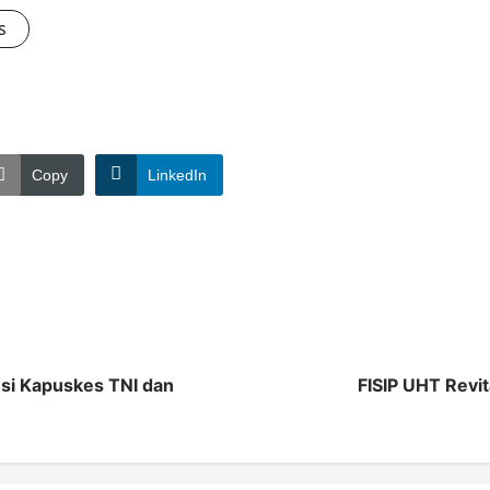
s
Copy
LinkedIn
si Kapuskes TNI dan
FISIP UHT Revi