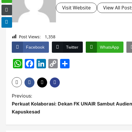
Visit Website
View All Post
Post Views:
1,358
Facebook
Twitter
WhatsApp
WhatsApp
Facebook
LinkedIn
Copy
Share
Link
P
Previous:
Perkuat Kolaborasi: Dekan FK UNAIR Sambut Audien
o
Kapuskesad
s
t