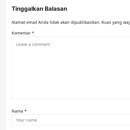
n
Tinggalkan Balasan
a
Alamat email Anda tidak akan dipublikasikan.
Ruas yang waj
v
Komentar
*
i
g
a
t
i
o
n
Nama
*