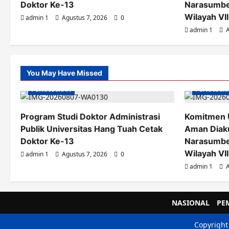
Doktor Ke-13
Narasumber
Wilayah VII
admin 1
Agustus 7, 2026
0
admin 1
A
You May Have Missed
PENDIDIKAN
PENDIDIK
Program Studi Doktor Administrasi
Komitmen 
Publik Universitas Hang Tuah Cetak
Aman Diaku
Doktor Ke-13
Narasumber
Wilayah VII
admin 1
Agustus 7, 2026
0
admin 1
A
NASIONAL
PE
Copyright