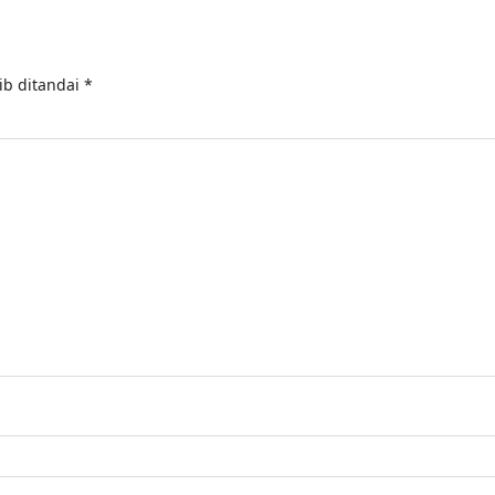
ib ditandai
*