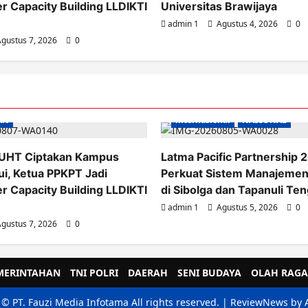
 Capacity Building LLDIKTI
Universitas Brawijaya
admin 1
Agustus 4, 2026
0
gustus 7, 2026
0
AN
internasional
NASIONAL
UHT Ciptakan Kampus
Latma Pacific Partnership 
i, Ketua PPKPT Jadi
Perkuat Sistem Manajeme
 Capacity Building LLDIKTI
di Sibolga dan Tapanuli Te
admin 1
Agustus 5, 2026
0
gustus 7, 2026
0
MERINTAHAN
TNI POLRI
DAERAH
SENI BUDAYA
OLAH RAGA
 © PT. Fauzi Media Infotama All rights reserved.
|
ReviewNews
by 