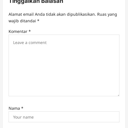
Tinggalkan Balasan
g
a
Alamat email Anda tidak akan dipublikasikan.
Ruas yang
t
wajib ditandai
*
i
Komentar
*
o
n
Nama
*