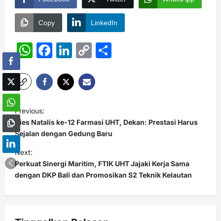
Copy
LinkedIn
WhatsApp
Facebook
LinkedIn
Copy
Share
Link
P
Previous:
o
Dies Natalis ke-12 Farmasi UHT, Dekan: Prestasi Harus
s
Sejalan dengan Gedung Baru
t
Next:
Perkuat Sinergi Maritim, FTIK UHT Jajaki Kerja Sama
n
dengan DKP Bali dan Promosikan S2 Teknik Kelautan
a
v
i