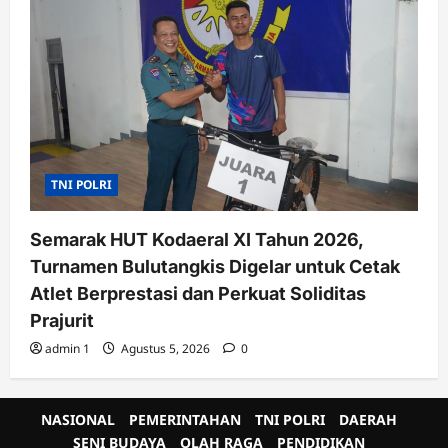
TNI POLRI
Semarak HUT Kodaeral XI Tahun 2026,
Turnamen Bulutangkis Digelar untuk Cetak
Atlet Berprestasi dan Perkuat Soliditas
Prajurit
admin 1
Agustus 5, 2026
0
NASIONAL
PEMERINTAHAN
TNI POLRI
DAERAH
SENI BUDAYA
OLAH RAGA
PENDIDIKAN