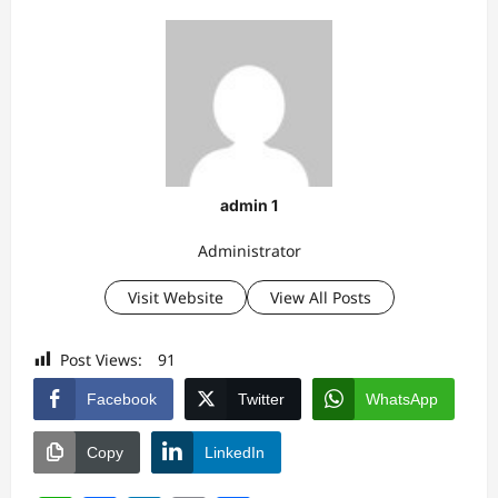
admin 1
Administrator
Visit Website
View All Posts
Post Views:
91
Facebook
Twitter
WhatsApp
Copy
LinkedIn