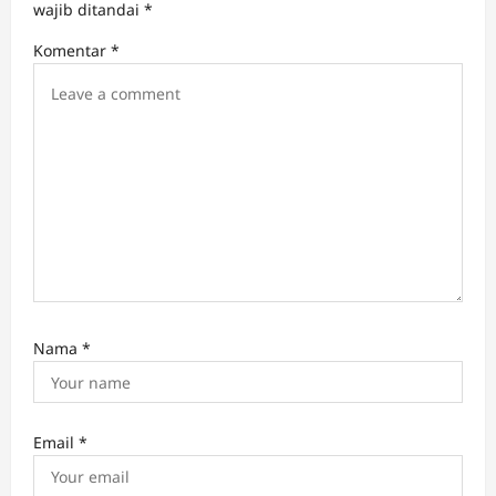
wajib ditandai
*
i
Komentar
*
o
n
Nama
*
Email
*