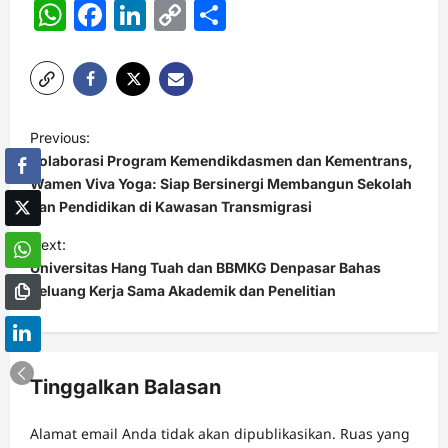
WhatsApp
Facebook
LinkedIn
Copy
Share
Link
P
Previous:
o
Kolaborasi Program Kemendikdasmen dan Kementrans,
s
Wamen Viva Yoga: Siap Bersinergi Membangun Sekolah
dan Pendidikan di Kawasan Transmigrasi
t
Next:
n
Universitas Hang Tuah dan BBMKG Denpasar Bahas
a
Peluang Kerja Sama Akademik dan Penelitian
v
i
g
Tinggalkan Balasan
a
t
Alamat email Anda tidak akan dipublikasikan.
Ruas yang